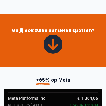
Ga jij ook zulke aandelen spotten?
+65%
op Meta