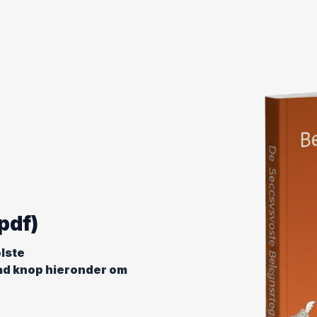
pdf)
lste
ad knop hieronder om