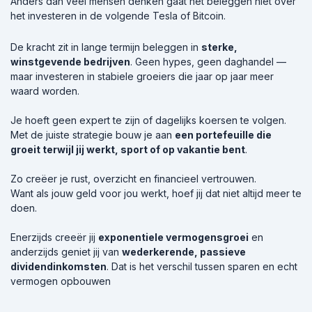
Anders dan veel mensen denken gaat het beleggen niet over
het investeren in de volgende Tesla of Bitcoin.
De kracht zit in lange termijn beleggen in
sterke,
winstgevende bedrijven
. Geen hypes, geen daghandel —
maar investeren in stabiele groeiers die jaar op jaar meer
waard worden.
Je hoeft geen expert te zijn of dagelijks koersen te volgen.
Met de juiste strategie bouw je aan
een portefeuille die
groeit terwijl jij werkt, sport of op vakantie bent
.
Zo creëer je rust, overzicht en financieel vertrouwen.
Want als jouw geld voor jou werkt, hoef jij dat niet altijd meer te
doen.
Enerzijds creeër jij
exponentiele vermogensgroei
en
anderzijds geniet jij van
wederkerende, passieve
dividendinkomsten
. Dat is het verschil tussen sparen en echt
vermogen opbouwen