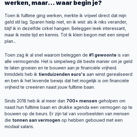
werken, maar... waar begin je?
Toen ik fulltime ging werken, merkte ik vrijwel direct dat mijn
geld stil lag. Sparen hielp niet, en ik wist: als ik niks verander,
blijf ik in dezelfde cirkel hangen. Beleggen leek interessant,
maar ik miste tijd en kennis. Tot ik klein begon met een simpel
plan...
Toen zag ik al snel waarom beleggen de
#1 gewoonte
is van
alle vermogende. Het is simpelweg dé beste manier om je geld
te laten groeien en te bouwen aan je financiële vrijheid.
Inmiddels heb ik
tienduizenden euro's
aan winst gerealiseerd
en ben ik het levende bewijs dat het mogelijk is om financiële
vrijheid te creeëren naast jouw fulltime baan.
Sinds 2018 heb ik al meer dan
700+ mensen
geholpen om
naast hun fulltime baan en drukke agenda een vermogen op te
bouwen op de beurs. Er zijn tal van voorbeelden van mensen
die
tonnen aan vermogen
op hebben gebouwd met een
modaal salaris.