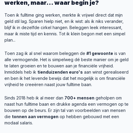
werken, maar... waar begin je?
Toen ik fulltime ging werken, merkte ik vrijwel direct dat mijn
geld stil lag. Sparen hielp niet, en ik wist: als ik niks verander,
blijf ik in dezelfde cirkel hangen. Beleggen leek interessant,
maar ik miste tijd en kennis. Tot ik klein begon met een simpel
plan...
Toen zag ik al snel waarom beleggen de
#1 gewoonte
is van
alle vermogende. Het is simpelweg dé beste manier om je geld
te laten groeien en te bouwen aan je financiële vrijheid.
Inmiddels heb ik
tienduizenden euro's
aan winst gerealiseerd
en ben ik het levende bewijs dat het mogelijk is om financiële
vrijheid te creeëren naast jouw fulltime baan.
Sinds 2018 heb ik al meer dan
700+ mensen
geholpen om
naast hun fulltime baan en drukke agenda een vermogen op te
bouwen op de beurs. Er zijn tal van voorbeelden van mensen
die
tonnen aan vermogen
op hebben gebouwd met een
modaal salaris.