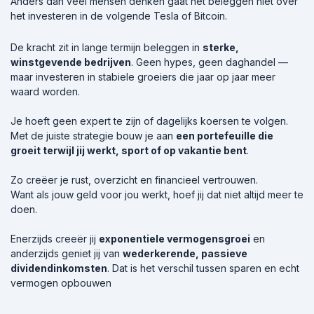
Anders dan veel mensen denken gaat het beleggen niet over
het investeren in de volgende Tesla of Bitcoin.
De kracht zit in lange termijn beleggen in
sterke,
winstgevende bedrijven
. Geen hypes, geen daghandel —
maar investeren in stabiele groeiers die jaar op jaar meer
waard worden.
Je hoeft geen expert te zijn of dagelijks koersen te volgen.
Met de juiste strategie bouw je aan
een portefeuille die
groeit terwijl jij werkt, sport of op vakantie bent
.
Zo creëer je rust, overzicht en financieel vertrouwen.
Want als jouw geld voor jou werkt, hoef jij dat niet altijd meer te
doen.
Enerzijds creeër jij
exponentiele vermogensgroei
en
anderzijds geniet jij van
wederkerende, passieve
dividendinkomsten
. Dat is het verschil tussen sparen en echt
vermogen opbouwen