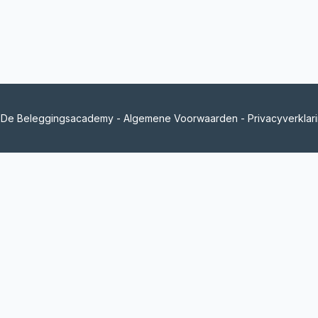
De Beleggingsacademy -
Algemene Voorwaarden
-
Privacyverklar