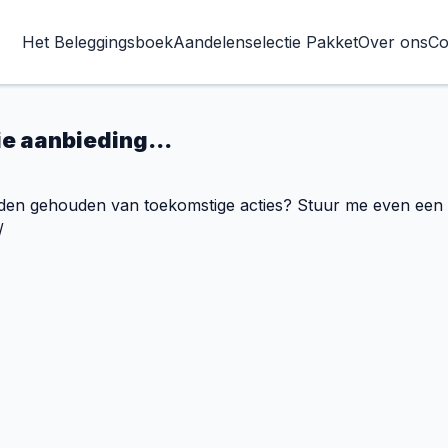
Het Beleggingsboek
Aandelenselectie Pakket
Over ons
Co
lie aanbieding...
rden gehouden van toekomstige acties? Stuur me even een ma
/